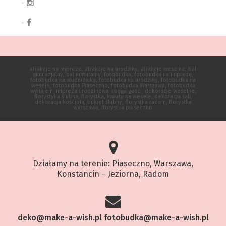
atrakcje na impreze, atrakcje na urodziny, atrakcje weselne, bal
gimnazjalny, bal maturalny, fotobudka, fotobudka na imprezę,
fotobudka na studniówkę, fotobudka na urodziny, fotobudka na
wesele, fotobudka Piaseczno, fotobudka Warszawa, fotobudka
wynajem, impreza urodzinowa księga gości, dekoracje weselne,
florystyka ślubna, florystka, kwiaty na wesele, dekoracja sali,
dekoracja kościoła, bukiet ślubny, florystka radom, florystka
warszawa, florystka piaseczno
Działamy na terenie: Piaseczno, Warszawa,
Konstancin – Jeziorna, Radom
deko@make-a-wish.pl
fotobudka@make-a-wish.pl