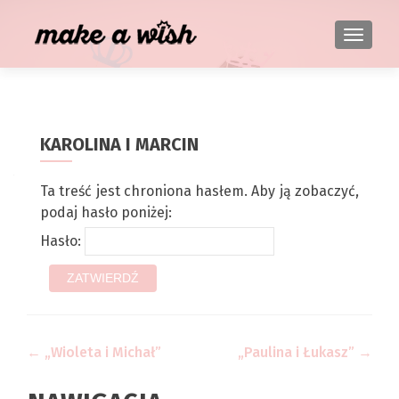
TOGGL
KAROLINA I MARCIN
Ta treść jest chroniona hasłem. Aby ją zobaczyć,
podaj hasło poniżej:
Hasło:
Zobacz wpisy
←
„Wioleta i Michał”
„Paulina i Łukasz”
→