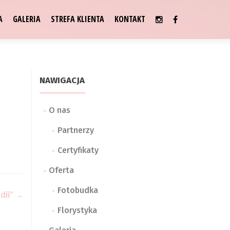
A
GALERIA
STREFA KLIENTA
KONTAKT
NAWIGACJA
O nas
Partnerzy
Certyfikaty
Oferta
Fotobudka
dii”
→
Florystyka