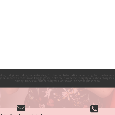
selne, bal gimnazjalny, bal maturalny, fotobudka, fotobudka na imprezę, fotobudka na 
, impreza urodzinowa księga gości, dekoracje weselne, florystyka ślubna, florystka, k
ślubny, florystka radom, florystka warszawa, florystka piaseczno