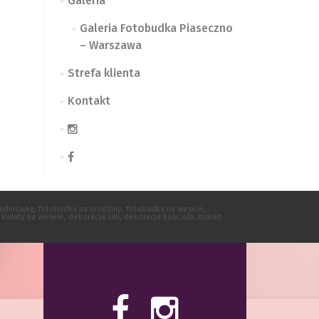
Galeria
Galeria Fotobudka Piaseczno
– Warszawa
Strefa klienta
Kontakt
studniówkę, fotobudka na urodziny, fotobudka na wesele,
wiaty na wesele, dekoracja sali, dekoracja kościoła, bukiet