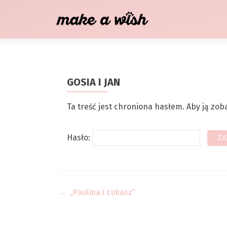
GOSIA I JAN
Ta treść jest chroniona hasłem. Aby ją zob
Hasło:
Zobacz wpisy
←
„Paulina i Łukasz”