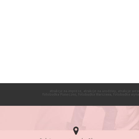
atrakcje na impreze, atrakcje na urodziny, atrakcje we
fotobudka Piaseczno, fotobudka Warszawa, fotobudka wynajem