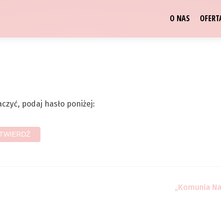
O NAS
OFERT
aczyć, podaj hasło poniżej:
„Komunia Na