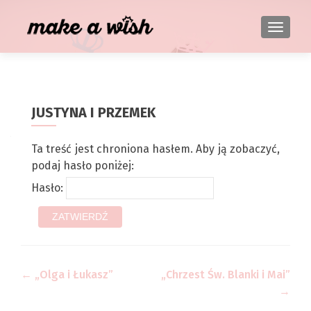
TOGGL
JUSTYNA I PRZEMEK
Ta treść jest chroniona hasłem. Aby ją zobaczyć,
podaj hasło poniżej:
Hasło:
Zobacz wpisy
←
„Olga i Łukasz”
„Chrzest Św. Blanki i Mai”
→