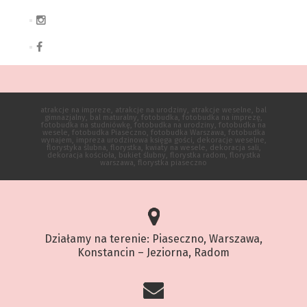
atrakcje na impreze, atrakcje na urodziny, atrakcje weselne, bal
gimnazjalny, bal maturalny, fotobudka, fotobudka na imprezę,
fotobudka na studniówkę, fotobudka na urodziny, fotobudka na
wesele, fotobudka Piaseczno, fotobudka Warszawa, fotobudka
wynajem, impreza urodzinowa księga gości, dekoracje weselne,
florystyka ślubna, florystka, kwiaty na wesele, dekoracja sali,
dekoracja kościoła, bukiet ślubny, florystka radom, florystka
warszawa, florystka piaseczno
Działamy na terenie: Piaseczno, Warszawa,
Konstancin – Jeziorna, Radom