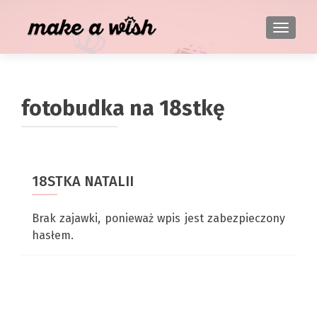
TOGGL
fotobudka na 18stkę
18STKA NATALII
Brak zajawki, ponieważ wpis jest zabezpieczony
hasłem.
Nawigacja po wpisach