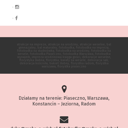
atrakcje na impreze, atrakcje na urodziny, atrakcje weselne, bal
gimnazjalny, bal maturalny, fotobudka, fotobudka na imprezę,
fotobudka na studniówkę, fotobudka na urodziny, fotobudka na
wesele, fotobudka Piaseczno, fotobudka Warszawa, fotobudka
wynajem, impreza urodzinowa księga gości, dekoracje weselne,
florystyka ślubna, florystka, kwiaty na wesele, dekoracja sali,
dekoracja kościoła, bukiet ślubny, florystka radom, florystka
warszawa, florystka piaseczno
Działamy na terenie: Piaseczno, Warszawa,
Konstancin – Jeziorna, Radom