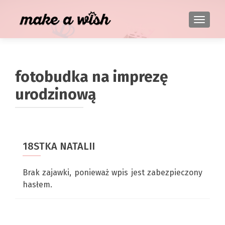
TOGGL
fotobudka na imprezę
urodzinową
18STKA NATALII
Brak zajawki, ponieważ wpis jest zabezpieczony
hasłem.
Nawigacja po wpisach