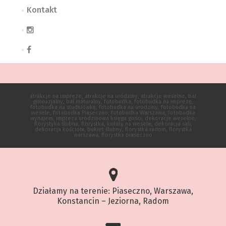
Kontakt
atrakcje na impreze, atrakcje na urodziny, atrakcje weselne, bal
gimnazjalny, bal maturalny, fotobudka, fotobudka na imprezę,
fotobudka na studniówkę, fotobudka na urodziny, fotobudka na
wesele, fotobudka Piaseczno, fotobudka Warszawa, fotobudka
wynajem, impreza urodzinowa księga gości, dekoracje weselne,
florystyka ślubna, florystka, kwiaty na wesele, dekoracja sali,
dekoracja kościoła, bukiet ślubny, florystka radom, florystka
warszawa, florystka piaseczno
Działamy na terenie: Piaseczno, Warszawa,
Konstancin – Jeziorna, Radom